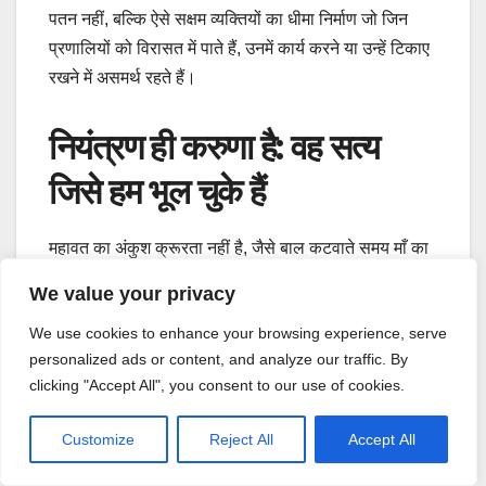
पतन नहीं, बल्कि ऐसे सक्षम व्यक्तियों का धीमा निर्माण जो जिन
प्रणालियों को विरासत में पाते हैं, उनमें कार्य करने या उन्हें टिकाए
रखने में असमर्थ रहते हैं।
नियंत्रण ही करुणा है: वह सत्य
जिसे हम भूल चुके हैं
महावत का अंकुश क्रूरता नहीं है, जैसे बाल कटवाते समय माँ का
बच्चे को दृढ़ता से पकड़ना घृणा का कार्य नहीं होता। यह संरक्षण
We value your privacy
का उपकरण है—जिसका उद्देश्य हाथी को खतरे में दौड़ने से, स्वयं
We use cookies to enhance your browsing experience, serve
को या दूसरों को हानि पहुँचाने से, और इतना अनियंत्रित हो जाने
personalized ads or content, and analyze our traffic. By
से रोकना है कि अंततः उसका विनाश ही एकमात्र विकल्प रह
clicking "Accept All", you consent to our use of cookies.
जाए। अल्पकालिक, नियंत्रित असुविधा दीर्घकालिक आपदा को
रोकती है; दोनों ही स्थितियों में, सावधानीपूर्वक लगाया गया संयम
Customize
Reject All
Accept All
ही सुरक्षित, स्वस्थ और कार्यशील जीवन को संभव बनाता है।