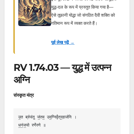
युद्ध-दल के रूप में प्रस्तुत किया गया है—
ऐसे तूफ़ानी योद्धा जो संगठित दैवी शक्ति को
गतिमान रूप में व्यक्त करते हैं।
पूर्व लेख पढ़ें →
RV 1.74.03 — युद्ध में उत्पन्न
अग्नि
संस्कृत मंत्र
उ॒त ब्रु॑वंतु जं॒तव॒ उद॒ग्निर्वृ॑त्र॒हाज॑नि ।

ध॒नं॒ज॒यो रणे॑रणे ॥