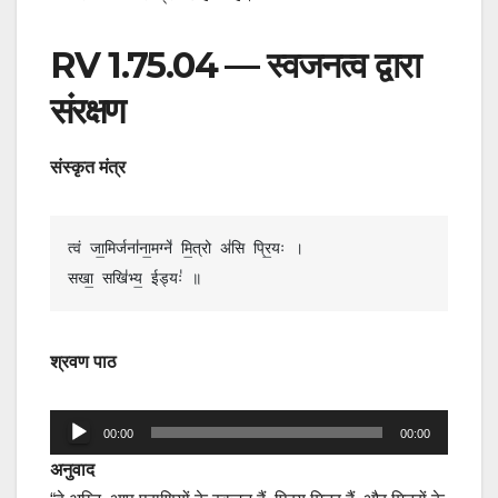
RV 1.75.04 — स्वजनत्व द्वारा
संरक्षण
संस्कृत मंत्र
त्वं जा॒मिर्जना॑ना॒मग्ने॑ मि॒त्रो अ॑सि प्रि॒यः ।

सखा॒ सखि॑भ्य॒ ईड्यः॑ ॥
श्रवण पाठ
Audio
00:00
00:00
Player
अनुवाद