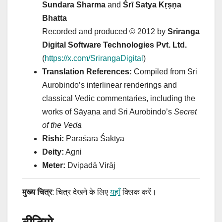
Sundara Sharma
and
Śrī Satya Kṛṣṇa
Bhatta
Recorded and produced © 2012 by
Sriranga
Digital Software Technologies Pvt. Ltd.
(
https://x.com/SrirangaDigital
)
Translation References:
Compiled from Sri
Aurobindo’s interlinear renderings and
classical Vedic commentaries, including the
works of Sāyaṇa and Sri Aurobindo’s
Secret
of the Veda
Rishi:
Parāśara Śāktya
Deity:
Agni
Meter:
Dvipadā Virāj
मुख्य चित्र
: चित्र देखने के लिए
यहाँ
क्लिक करें।