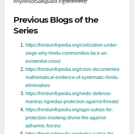
#
HymnsofSafeguard #सुरक्षाकवचमंत्र
Previous Blogs of the
Series
https://hinduinfopedia.org/civilization-under-
siege-why-hindu-communities-face-an-
existential-crisis/
https://hinduinfopedia.org/crisis-documented-
mathematical-evidence-of-systematic-hindu-
elimination/
https://hinduinfopedia.org/vedic-defense-
mantras-rigvedas-protection-against-threats/
https://hinduinfopedia.org/agni-suktas-for-
protection-invoking-divine-fire-against-
adharmic-forces/
https://hinduinfopedia.org/indra-suktas-for-