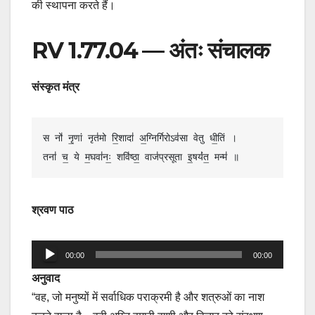
की स्थापना करते हैं।
RV 1.77.04 — अंतः संचालक
संस्कृत मंत्र
स नो॑ नृ॒णां नृत॑मो रि॒शादा॑ अ॒ग्निर्गिरोऽव॑सा वेतु धी॒तिं ।

तना॑ च॒ ये म॒घवा॑नः॒ शवि॑ष्ठा॒ वाज॑प्रसूता इ॒षयं॑त॒ मन्म॑ ॥
श्रवण पाठ
Audio
00:00
00:00
Player
अनुवाद
“वह, जो मनुष्यों में सर्वाधिक पराक्रमी है और शत्रुओं का नाश