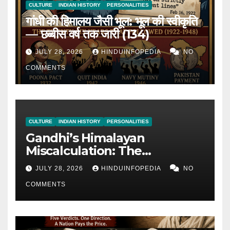
CULTURE
INDIAN HISTORY
PERSONALITIES
गांधी की हिमालय जैसी भूल: भूल की स्वीकृति
— छब्बीस वर्ष तक जारी (134)
JULY 28, 2026
HINDUINFOPEDIA
NO
COMMENTS
CULTURE
INDIAN HISTORY
PERSONALITIES
Gandhi’s Himalayan
Miscalculation: The
Admission of Miscalculation
JULY 28, 2026
HINDUINFOPEDIA
NO
— Continued for 26 Years
COMMENTS
(134)