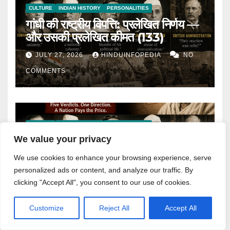
CULTURE
INDIAN HISTORY
PERSONALITIES
गांधी की राष्ट्रीय विपत्ति: प्रलेखित निर्णय —
और उसकी प्रलेखित कीमत (133)
JULY 27, 2026
HINDUINFOPEDIA
NO
COMMENTS
CULTURE
INDIAN HISTORY
PERSONALITIES
Gandhi’s National Calamity:
We value your privacy
The Documented Verdict —
We use cookies to enhance your browsing experience, serve
and Its Documented Cost
personalized ads or content, and analyze our traffic. By
JULY 27, 2026
HINDUINFOPEDIA
NO
(133)
clicking "Accept All", you consent to our use of cookies.
COMMENTS
Customize
Reject All
Accept All