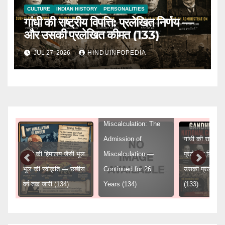
CULTURE
INDIAN HISTORY
PERSONALITIES
गांधी की राष्ट्रीय विपत्ति: प्रलेखित निर्णय —
और उसकी प्रलेखित कीमत (133)
JUL 27, 2026
HINDUINFOPEDIA
Gandhi’s Himalayan
Miscalculation: The
Admission of
गांधी की राष्ट्रीय 
गांधी की हिमालय जैसी भूल:
Miscalculation —
प्रलेखित निर्णय
ुद्ध
भूल की स्वीकृति — छब्बीस
Continued for 26
उसकी प्रलेखित
वर्ष तक जारी (134)
Years (134)
(133)